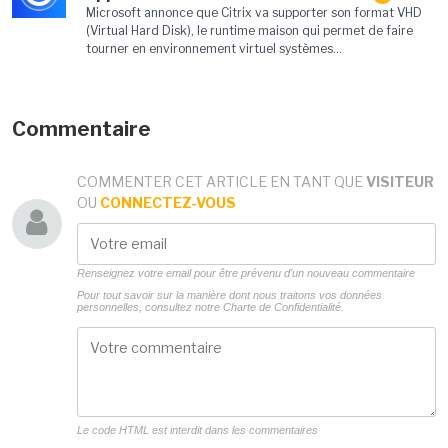
Microsoft annonce que Citrix va supporter son format VHD
(Virtual Hard Disk), le runtime maison qui permet de faire
tourner en environnement virtuel systèmes...
Commentaire
COMMENTER CET ARTICLE EN TANT QUE
VISITEUR
OU
CONNECTEZ-VOUS
Renseignez votre email pour être prévenu d'un nouveau commentaire
Pour tout savoir sur la manière dont nous traitons vos données
personnelles, consultez notre
Charte de Confidentialité.
Le code HTML est interdit dans les commentaires