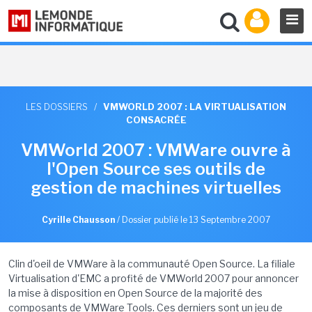
LES DOSSIERS
/
VMWORLD 2007 : LA VIRTUALISATION
CONSACRÉE
VMWorld 2007 : VMWare ouvre à
l'Open Source ses outils de
gestion de machines virtuelles
Cyrille Chausson
/
Dossier publié le 13 Septembre 2007
Clin d'oeil de VMWare à la communauté Open Source. La filiale
Virtualisation d'EMC a profité de VMWorld 2007 pour annoncer
la mise à disposition en Open Source de la majorité des
composants de VMWare Tools. Ces derniers sont un jeu de