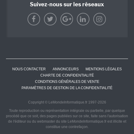
Suivez-nous sur les réseaux
NOUS CONTACTER
ANNONCEURS
MENTIONS LÉGALES
CHARTE DE CONFIDENTIALITÉ
CONDITIONS GÉNÉRALES DE VENTE
PARAMÈTRES DE GESTION DE LA CONFIDENTIALITÉ
Copyright © LeMondeInformatique.fr 1997-2026
Toute reproduction ou représentation intégrale ou partielle, par quelque
procédé que ce soit, des pages publiées sur ce site, faite sans l'autorisation
de l'éditeur ou du webmaster du site LeMondeInformatique.fr est illicite et
constitue une contrefaçon.