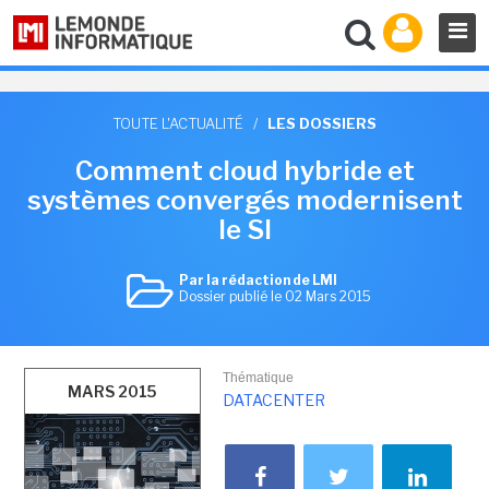
TOUTE L'ACTUALITÉ
/
LES DOSSIERS
Comment cloud hybride et
systèmes convergés modernisent
le SI
Par la rédaction de LMI
Dossier publié le 02 Mars 2015
Thématique
MARS 2015
DATACENTER