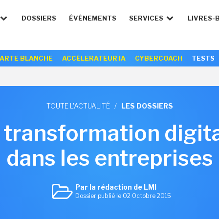
DOSSIERS
ÉVÉNEMENTS
SERVICES
LIVRES-
ARTE BLANCHE
ACCÉLERATEUR IA
CYBERCOACH
TESTS
TOUTE L'ACTUALITÉ
/
LES DOSSIERS
ransformation digital
dans les entreprises
Par la rédaction de LMI
Dossier publié le 02 Octobre 2015