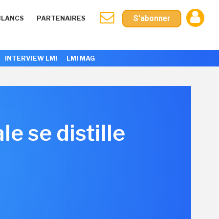
S'abonner
BLANCS
PARTENAIRES
INTERVIEW LMI
LMI MAG
e se distille