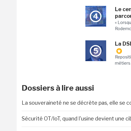
Le ce
4
parcou
« Lorsqu
Rodemco, 
La DSI
5
Repositi
métiers 
Dossiers à lire aussi
La souveraineté ne se décrète pas, elle se c
Sécurité OT/IoT, quand l'usine devient une ci