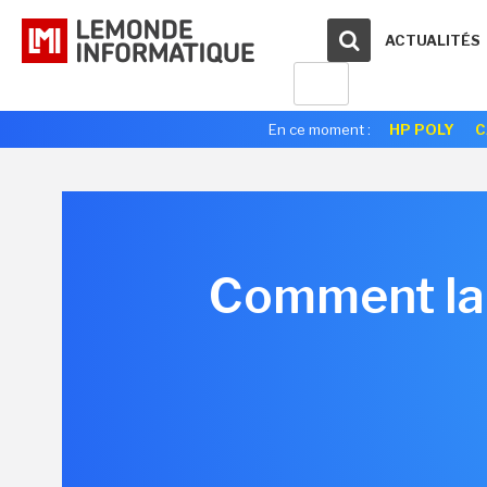
ACTUALITÉS
En ce moment :
HP POLY
C
Comment la t