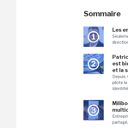
Sommaire
Les e
1
Seuleme
directio
Patric
2
est b
et la 
Depuis 4
pilote l
Identifié.
Milibo
3
multi
Entrepri
partagé