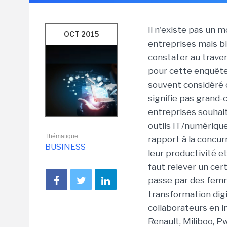
Il n'existe pas un 
OCT 2015
entreprises mais b
constater au trave
pour cette enquête.
souvent considéré 
signifie pas grand-
entreprises souhai
outils IT/numériqu
Thématique
rapport à la concur
BUSINESS
leur productivité et 
faut relever un cer
passe par des fem
transformation digi
collaborateurs en i
Renault, Miliboo, 