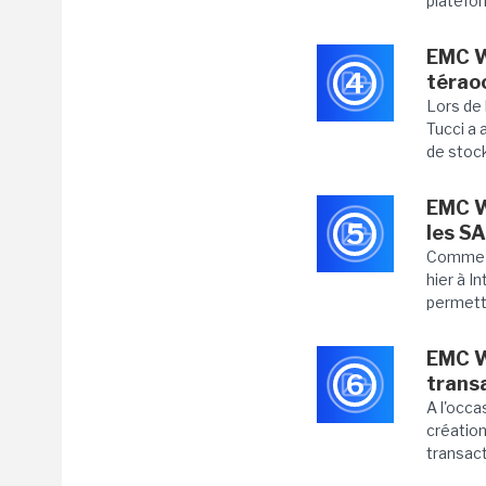
platefo
EMC W
4
térao
Lors de 
Tucci a 
de stoc
EMC Wo
5
les S
Comme p
hier à I
permetta
EMC Wo
6
trans
A l'occ
création
transact