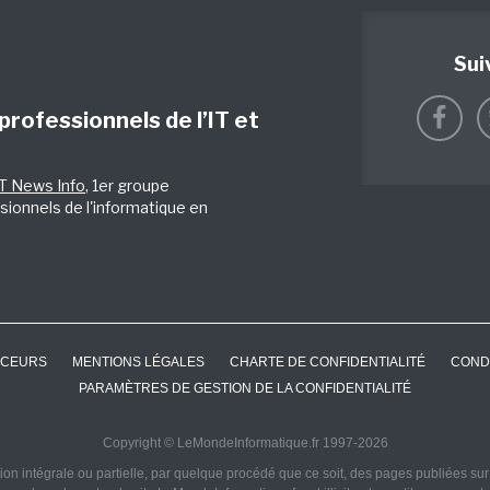
Sui
 professionnels de l’IT et
IT News Info
, 1er groupe
sionnels de l'informatique en
CEURS
MENTIONS LÉGALES
CHARTE DE CONFIDENTIALITÉ
COND
PARAMÈTRES DE GESTION DE LA CONFIDENTIALITÉ
Copyright © LeMondeInformatique.fr 1997-2026
on intégrale ou partielle, par quelque procédé que ce soit, des pages publiées sur ce