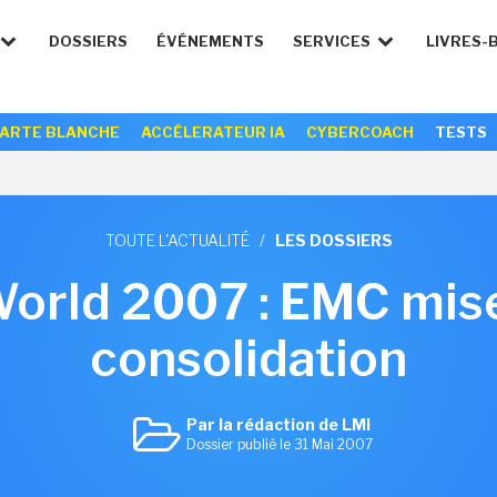
DOSSIERS
ÉVÉNEMENTS
SERVICES
LIVRES-
ARTE BLANCHE
ACCÉLERATEUR IA
CYBERCOACH
TESTS
TOUTE L'ACTUALITÉ
/
LES DOSSIERS
rld 2007 : EMC mise
consolidation
Par la rédaction de LMI
Dossier publié le 31 Mai 2007