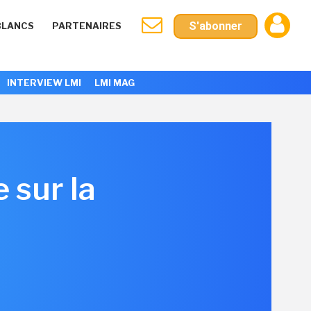
S'abonner
BLANCS
PARTENAIRES
INTERVIEW LMI
LMI MAG
 sur la