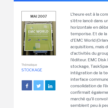
L'heure est à la con
MAI 2007
s'être lancé dans u
horizontale en déb
temporise. Et de la
d'EMC World (Orland
acquisitions, mais 
d'activités du grou
l'éditeur. EMC Dis
Thématique
stockage, TaskSpa
STOCKAGE
intégration de la t
interface commune d
consolidation de l'
confirmait égaleme
marché qu'il convoi
semblent peu à peu 