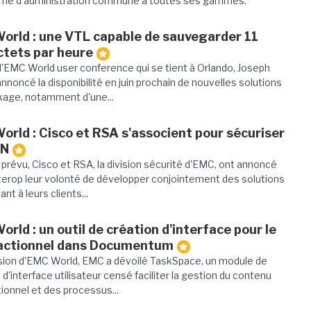
rme d'administration commune à toutes ses gammes.
orld : une VTL capable de sauvegarder 11
ctets par heure
l'EMC World user conference qui se tient à Orlando, Joseph
annoncé la disponibilité en juin prochain de nouvelles solutions
kage, notamment d'une...
rld : Cisco et RSA s'associent pour sécuriser
AN
révu, Cisco et RSA, la division sécurité d'EMC, ont annoncé
nterop leur volonté de développer conjointement des solutions
nt à leurs clients...
rld : un outil de création d'interface pour le
actionnel dans Documentum
asion d'EMC World, EMC a dévoilé TaskSpace, un module de
 d'interface utilisateur censé faciliter la gestion du contenu
ionnel et des processus...