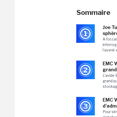
Sommaire
Joe Tu
1
sphèr
A l'occa
interrog
l'avenir 
EMC Wo
2
grand
L'avide
grand pu
stockage
EMC W
3
d'adm
Pour sim