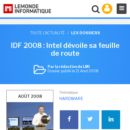
TOUTE L'ACTUALITÉ
/
LES DOSSIERS
IDF 2008 : Intel dévoile sa feuille
de route
Par la rédaction de LMI
Dossier publié le 21 Aout 2008
Thématique
AOÛT 2008
HARDWARE