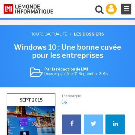
TOUTE L'ACTUALITÉ
/
LES DOSSIERS
Windows 10 : Une bonne cuvée
pour les entreprises
Par la rédaction de LMI
Dossier publié le 01 Septembre 2015
Thématique
SEPT 2015
OS