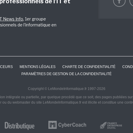
 professionnels de l’IT et
IT News Info
, 1er groupe
sionnels de l'informatique en
CEURS
MENTIONS LÉGALES
CHARTE DE CONFIDENTIALITÉ
COND
PARAMÈTRES DE GESTION DE LA CONFIDENTIALITÉ
Copyright © LeMondeInformatique.fr 1997-2026
on intégrale ou partielle, par quelque procédé que ce soit, des pages publiées sur ce
ur ou du webmaster du site LeMondeInformatique.fr est illicite et constitue une cont