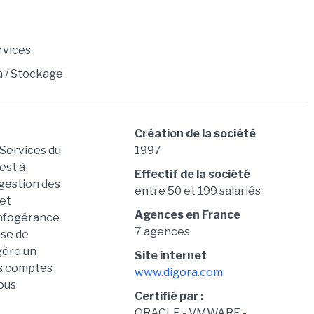
rvices
a / Stockage
Création de la société
 Services du
1997
est à
Effectif de la société
 gestion des
entre 50 et 199 salariés
 et
Agences en France
’infogérance
7 agences
ase de
gère un
Site internet
nds comptes
www.digora.com
tous
Certifié par :
ORACLE - VMWARE -