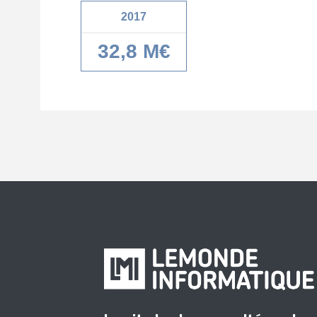
2017
32,8 M€