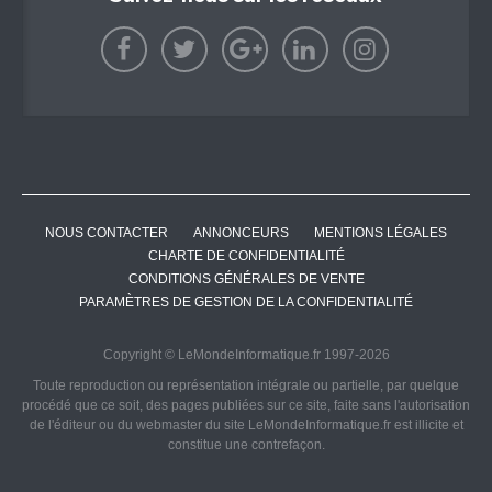
NOUS CONTACTER
ANNONCEURS
MENTIONS LÉGALES
CHARTE DE CONFIDENTIALITÉ
CONDITIONS GÉNÉRALES DE VENTE
PARAMÈTRES DE GESTION DE LA CONFIDENTIALITÉ
Copyright © LeMondeInformatique.fr 1997-2026
Toute reproduction ou représentation intégrale ou partielle, par quelque
procédé que ce soit, des pages publiées sur ce site, faite sans l'autorisation
de l'éditeur ou du webmaster du site LeMondeInformatique.fr est illicite et
constitue une contrefaçon.