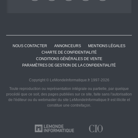
NOUS CONTACTER
ANNONCEURS
MENTIONS LÉGALES
CHARTE DE CONFIDENTIALITÉ
CONDITIONS GÉNÉRALES DE VENTE
PARAMÈTRES DE GESTION DE LA CONFIDENTIALITÉ
Copyright © LeMondeInformatique.fr 1997-2026
Toute reproduction ou représentation intégrale ou partielle, par quelque
procédé que ce soit, des pages publiées sur ce site, faite sans l'autorisation
de l'éditeur ou du webmaster du site LeMondeInformatique.fr est illicite et
constitue une contrefaçon.