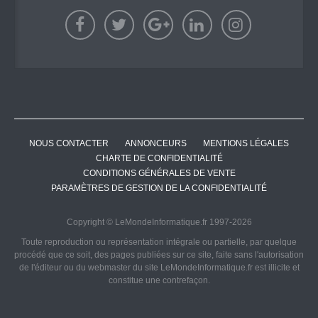
NOUS CONTACTER
ANNONCEURS
MENTIONS LÉGALES
CHARTE DE CONFIDENTIALITÉ
CONDITIONS GÉNÉRALES DE VENTE
PARAMÈTRES DE GESTION DE LA CONFIDENTIALITÉ
Copyright © LeMondeInformatique.fr 1997-2026
Toute reproduction ou représentation intégrale ou partielle, par quelque
procédé que ce soit, des pages publiées sur ce site, faite sans l'autorisation
de l'éditeur ou du webmaster du site LeMondeInformatique.fr est illicite et
constitue une contrefaçon.