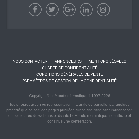
NOUS CONTACTER
ANNONCEURS
MENTIONS LÉGALES
CHARTE DE CONFIDENTIALITÉ
CONDITIONS GÉNÉRALES DE VENTE
PARAMÈTRES DE GESTION DE LA CONFIDENTIALITÉ
Copyright © LeMondeInformatique.fr 1997-2026
Toute reproduction ou représentation intégrale ou partielle, par quelque
procédé que ce soit, des pages publiées sur ce site, faite sans l'autorisation
de l'éditeur ou du webmaster du site LeMondeInformatique.fr est illicite et
constitue une contrefaçon.