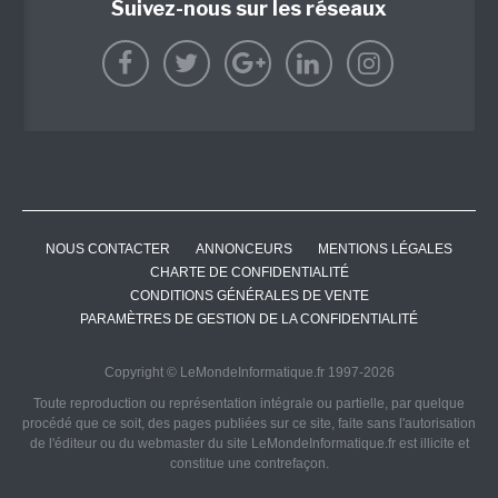
Suivez-nous sur les réseaux
NOUS CONTACTER
ANNONCEURS
MENTIONS LÉGALES
CHARTE DE CONFIDENTIALITÉ
CONDITIONS GÉNÉRALES DE VENTE
PARAMÈTRES DE GESTION DE LA CONFIDENTIALITÉ
Copyright © LeMondeInformatique.fr 1997-2026
Toute reproduction ou représentation intégrale ou partielle, par quelque
procédé que ce soit, des pages publiées sur ce site, faite sans l'autorisation
de l'éditeur ou du webmaster du site LeMondeInformatique.fr est illicite et
constitue une contrefaçon.