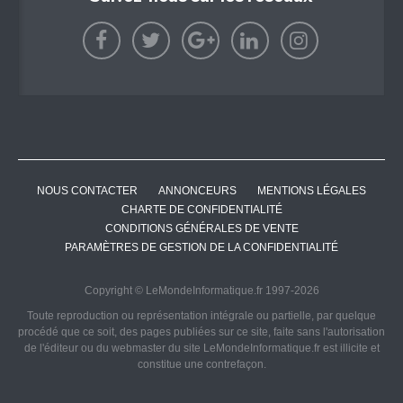
NOUS CONTACTER
ANNONCEURS
MENTIONS LÉGALES
CHARTE DE CONFIDENTIALITÉ
CONDITIONS GÉNÉRALES DE VENTE
PARAMÈTRES DE GESTION DE LA CONFIDENTIALITÉ
Copyright © LeMondeInformatique.fr 1997-2026
Toute reproduction ou représentation intégrale ou partielle, par quelque
procédé que ce soit, des pages publiées sur ce site, faite sans l'autorisation
de l'éditeur ou du webmaster du site LeMondeInformatique.fr est illicite et
constitue une contrefaçon.