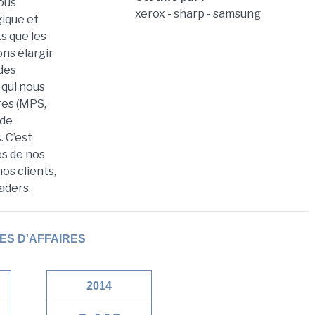
ous
xerox - sharp - samsung
ique et
s que les
ns élargir
des
 qui nous
res (MPS,
 de
 C’est
ès de nos
nos clients,
aders.
ES D'AFFAIRES
2014