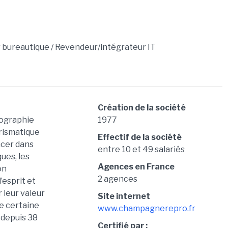
 bureautique / Revendeur/intégrateur IT
Création de la société
rographie
1977
arismatique
Effectif de la société
ncer dans
entre 10 et 49 salariés
ues, les
Agences en France
on
2 agences
’esprit et
 leur valeur
Site internet
e certaine
www.champagnerepro.fr
 depuis 38
Certifié par :