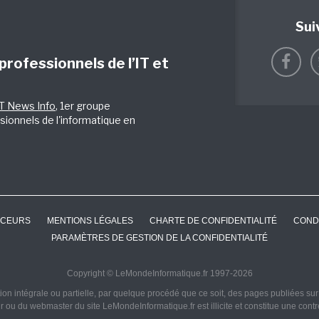
Sui
 professionnels de l’IT et
IT News Info
, 1er groupe
sionnels de l'informatique en
CEURS
MENTIONS LÉGALES
CHARTE DE CONFIDENTIALITÉ
COND
PARAMÈTRES DE GESTION DE LA CONFIDENTIALITÉ
Copyright © LeMondeInformatique.fr 1997-2026
on intégrale ou partielle, par quelque procédé que ce soit, des pages publiées sur ce
ur ou du webmaster du site LeMondeInformatique.fr est illicite et constitue une cont