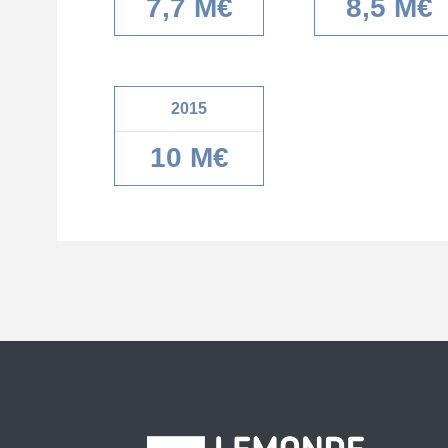
7,7 M€
8,5 M€
2015
10 M€