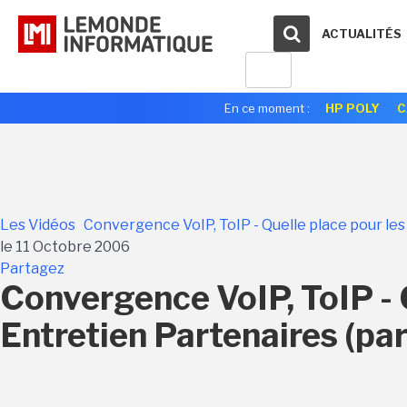
ACTUALITÉS
En ce moment :
HP POLY
C
Les Vidéos
Convergence VoIP, ToIP - Quelle place pour les 
le 11 Octobre 2006
Partagez
Convergence VoIP, ToIP - 
Entretien Partenaires (part