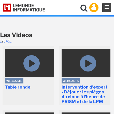
Les Vidéos
1
2
3
4
5
...
WEBCASTS
WEBCASTS
Table ronde
Intervention d'expert
- Déjouer les pièges
du cloud à l'heure de
PRISM et de la LPM