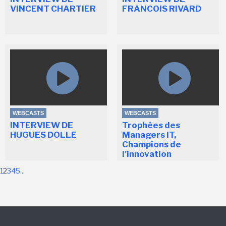
VINCENT CHARTIER
FRANCOIS RIVARD
WEBCASTS
WEBCASTS
INTERVIEW DE
Trophées des
HUGUES DOLLE
Managers IT,
Champions de
l'innovation
1
2
3
4
5
...