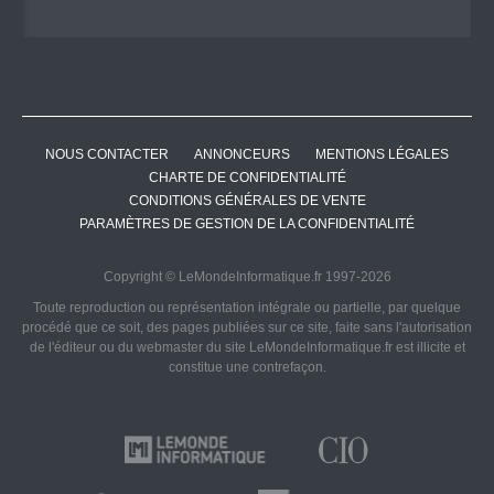
NOUS CONTACTER
ANNONCEURS
MENTIONS LÉGALES
CHARTE DE CONFIDENTIALITÉ
CONDITIONS GÉNÉRALES DE VENTE
PARAMÈTRES DE GESTION DE LA CONFIDENTIALITÉ
Copyright © LeMondeInformatique.fr 1997-2026
Toute reproduction ou représentation intégrale ou partielle, par quelque
procédé que ce soit, des pages publiées sur ce site, faite sans l'autorisation
de l'éditeur ou du webmaster du site LeMondeInformatique.fr est illicite et
constitue une contrefaçon.