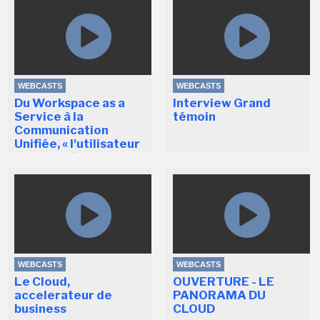
WEBCASTS
WEBCASTS
Du Workspace as a
Interview Grand
Service à la
témoin
Communication
Unifiée, « l'utilisateur
augmenté » au
coeur...
WEBCASTS
WEBCASTS
Le Cloud,
OUVERTURE - LE
accelerateur de
PANORAMA DU
business
CLOUD