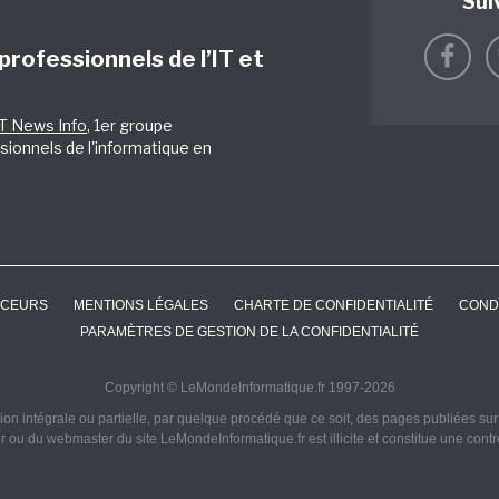
Sui
 professionnels de l’IT et
IT News Info
, 1er groupe
sionnels de l'informatique en
CEURS
MENTIONS LÉGALES
CHARTE DE CONFIDENTIALITÉ
COND
PARAMÈTRES DE GESTION DE LA CONFIDENTIALITÉ
Copyright © LeMondeInformatique.fr 1997-2026
on intégrale ou partielle, par quelque procédé que ce soit, des pages publiées sur ce
ur ou du webmaster du site LeMondeInformatique.fr est illicite et constitue une cont