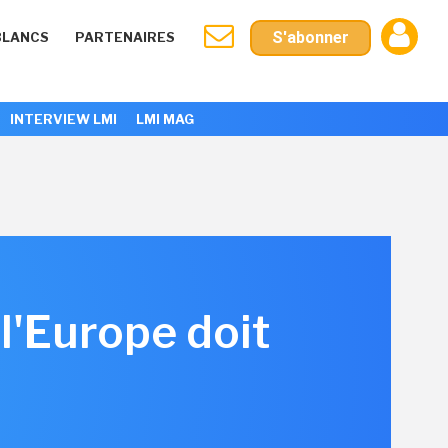
S'abonner
BLANCS
PARTENAIRES
INTERVIEW LMI
LMI MAG
 l'Europe doit