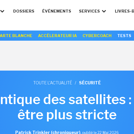
DOSSIERS
ÉVÉNEMENTS
SERVICES
LIVRES-
ARTE BLANCHE
ACCÉLERATEUR IA
CYBERCOACH
TESTS
TOUTE L'ACTUALITÉ
/
SÉCURITÉ
tique des satellites :
être plus stricte
Patrick Trinkler (chroniqueur)
,
publié le 22 Mai 2026