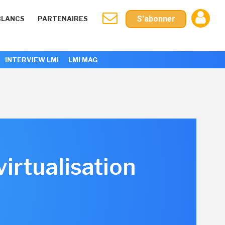
S'abonner
BLANCS
PARTENAIRES
INTERVIEW LMI
LMI MAG
virtualisation