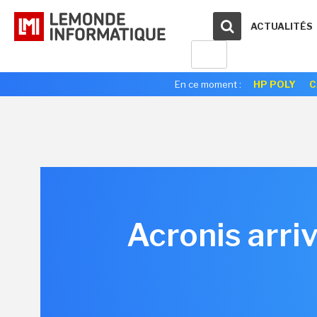
ACTUALITÉS
En ce moment :
HP POLY
C
Acronis arriv