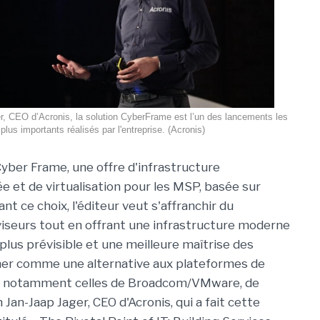
, CEO d’Acronis, la solution CyberFrame est l’un des lancements les
plus importants réalisés par l'entreprise. (Acronis)
Cyber Frame, une offre d'infrastructure
 et de virtualisation pour les MSP, basée sur
nt ce choix, l'éditeur veut s'affranchir du
rviseurs tout en offrant une infrastructure moderne
 plus prévisible et une meilleure maîtrise des
nner comme une alternative aux plateformes de
tes, notamment celles de Broadcom/VMware, de
Jan-Jaap Jager, CEO d'Acronis, qui a fait cette