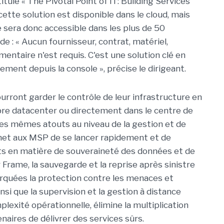
itulé « The Pivotal Point of IT: Building Services
, cette solution est disponible dans le cloud, mais
lle sera donc accessible dans les plus de 50
e : « Aucun fournisseur, contrat, matériel,
entaire n'est requis. C'est une solution clé en
ment depuis la console », précise le dirigeant.
pourront garder le contrôle de leur infrastructure en
pre datacenter ou directement dans le centre de
les mêmes atouts au niveau de la gestion et de
ermet aux MSP de se lancer rapidement et de
nts en matière de souveraineté des données et de
Frame, la sauvegarde et la reprise après sinistre
quées la protection contre les menaces et
nsi que la supervision et la gestion à distance
lexité opérationnelle, élimine la multiplication
naires de délivrer des services sûrs.