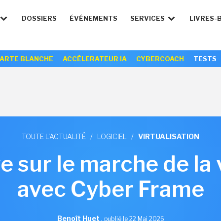
DOSSIERS
ÉVÉNEMENTS
SERVICES
LIVRES-
ARTE BLANCHE
ACCÉLERATEUR IA
CYBERCOACH
TESTS
TOUTE L'ACTUALITÉ
/
LOGICIEL
/
VIRTUALISATION
e sur le marche de la 
avec Cyber Frame
Benoît Huet
,
publié le 22 Mai 2026