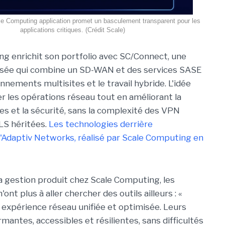
le Computing application promet un basculement transparent pour les
applications critiques. (Crédit Scale)
g enrichit son portfolio avec SC/Connect, une
risée qui combine un SD-WAN et des services SASE
nnements multisites et le travail hybride. L'idée
er les opérations réseau tout en améliorant la
ves et la sécurité, sans la complexité des VPN
LS héritées.
Les technologies derrière
'Adaptiv Networks, réalisé par Scale Computing en
la gestion produit chez Scale Computing, les
n'ont plus à aller chercher des outils ailleurs : «
expérience réseau unifiée et optimisée. Leurs
mantes, accessibles et résilientes, sans difficultés