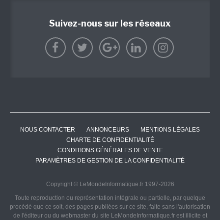
Suivez-nous sur les réseaux
NOUS CONTACTER
ANNONCEURS
MENTIONS LÉGALES
CHARTE DE CONFIDENTIALITÉ
CONDITIONS GÉNÉRALES DE VENTE
PARAMÈTRES DE GESTION DE LA CONFIDENTIALITÉ
Copyright © LeMondeInformatique.fr 1997-2026
Toute reproduction ou représentation intégrale ou partielle, par quelque
procédé que ce soit, des pages publiées sur ce site, faite sans l'autorisation
de l'éditeur ou du webmaster du site LeMondeInformatique.fr est illicite et