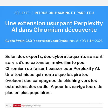
SÉCURITÉ
/
INTRUSION, HACKING ET PARE-FEU
Une extension usurpant Perplexity
AI dans Chromium découverte
Gyana Swain, CSO (adapté par Jean Elyan)
,
publié le 03 Juillet 2026
Selon des experts, des cyberattaquants se sont
servis d'une extension malveillante pour
Chromium se faisant passer pour Perplexity AI.
Une technique qui montre que les pirates
évoluent des campagnes de phishing vers les
extensions des outils IA pour les navigateurs de
plus en plus populaires.