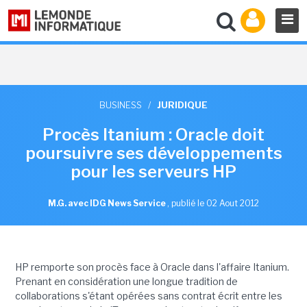
BUSINESS
/
JURIDIQUE
Procès Itanium : Oracle doit
poursuivre ses développements
pour les serveurs HP
M.G. avec IDG News Service
,
publié le 02 Aout 2012
HP remporte son procès face à Oracle dans l'affaire Itanium.
Prenant en considération une longue tradition de
collaborations s'étant opérées sans contrat écrit entre les