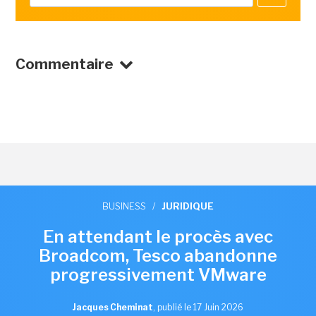
Commentaire
BUSINESS
/
JURIDIQUE
En attendant le procès avec
Broadcom, Tesco abandonne
progressivement VMware
Jacques Cheminat
,
publié le 17 Juin 2026