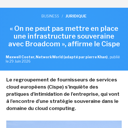
BUSINESS
/
JURIDIQUE
« On ne peut pas mettre en place
une infrastructure souveraine
avec Broadcom », affirme le Cispe
Maxwell Cooter, NetworkWorld (adapté par pierre Khan)
,
publié
le 29 Juin 2026
Le regroupement de fournisseurs de services
cloud européens (Cispe) s'inquiète des
pratiques d'intimidation de l'entreprise, qui vont
à l'encontre d'une stratégie souveraine dans le
domaine du cloud computing.