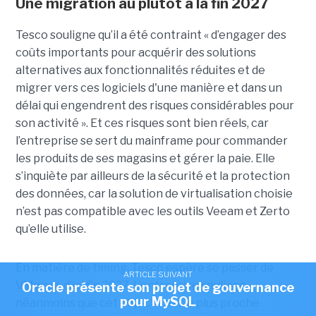
Une migration au plutôt à la fin 2027
Tesco souligne qu’il a été contraint « d’engager des
coûts importants pour acquérir des solutions
alternatives aux fonctionnalités réduites et de
migrer vers ces logiciels d'une manière et dans un
délai qui engendrent des risques considérables pour
son activité ». Et ces risques sont bien réels, car
l’entreprise se sert du mainframe pour commander
les produits de ses magasins et gérer la paie. Elle
s’inquiète par ailleurs de la sécurité et la protection
des données, car la solution de virtualisation choisie
n’est pas compatible avec les outils Veeam et Zerto
qu’elle utilise.
En matière de timing, Tesco espère se passer de
ARTICLE SUIVANT
VMware d’ici fin 2027. L’entreprise souligne
Oracle présente son projet de gouvernance
pour MySQL
néanmoins que cet objectif est le plus proche