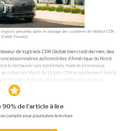
toujours perturbés après le piratage des systèmes de l'éditeur CDK.
(Crédit Penske)
rnisseur de logiciels CDK Global mercredi dernier, des
 concessionnaires automobiles d'Amérique du Nord.
cé à restaurer ses systèmes, mais le processus
te au cyber-incident du 19 juin, CDK a rapidement lancé
emier plan, prévenu les autorités policières et
 90% de l'article à lire
n compte pour poursuivre la lecture