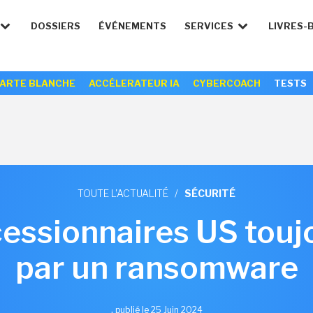
DOSSIERS
ÉVÉNEMENTS
SERVICES
LIVRES-
ARTE BLANCHE
ACCÉLERATEUR IA
CYBERCOACH
TESTS
TOUTE L'ACTUALITÉ
/
SÉCURITÉ
essionnaires US touj
par un ransomware
,
publié le 25 Juin 2024