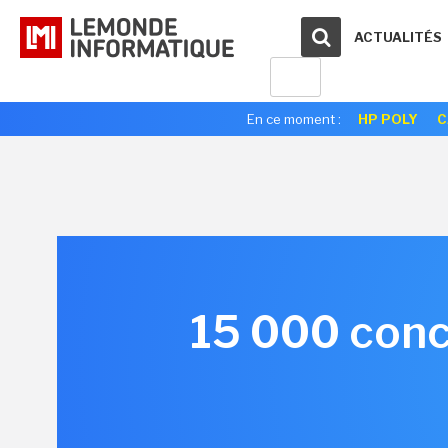
ACTUALITÉS
En ce moment :
HP POLY
C
15 000 conc