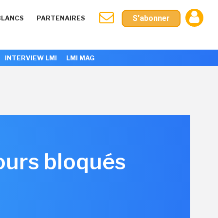
S'abonner
BLANCS
PARTENAIRES
INTERVIEW LMI
LMI MAG
ours bloqués