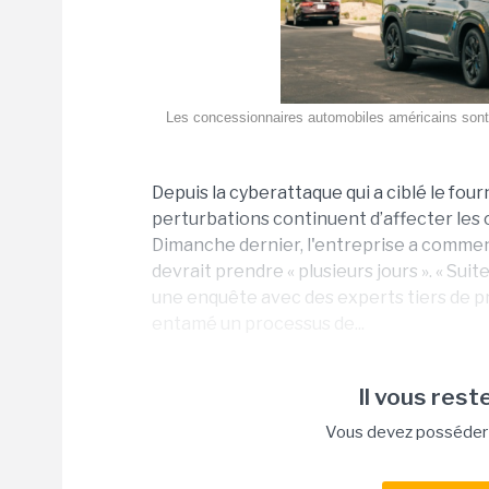
Les concessionnaires automobiles américains sont 
Depuis la cyberattaque qui a ciblé le fou
perturbations continuent d’affecter les
Dimanche dernier, l'entreprise a commen
devrait prendre « plusieurs jours ». « Sui
une enquête avec des experts tiers de pr
entamé un processus de...
Il vous reste
Vous devez posséder u