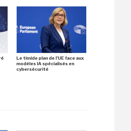
ré
Le timide plan de l'UE face aux
modèles IA spécialisés en
cybersécurité