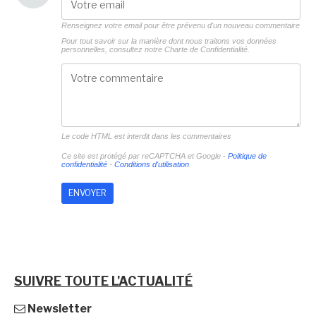
Renseignez votre email pour être prévenu d'un nouveau commentaire
Pour tout savoir sur la manière dont nous traitons vos données
personnelles, consultez notre
Charte de Confidentialité.
Le code HTML est interdit dans les commentaires
Ce site est protégé par reCAPTCHA et Google -
Politique de
confidentialité
-
Conditions d'utilisation
SUIVRE TOUTE L'ACTUALITÉ
Newsletter