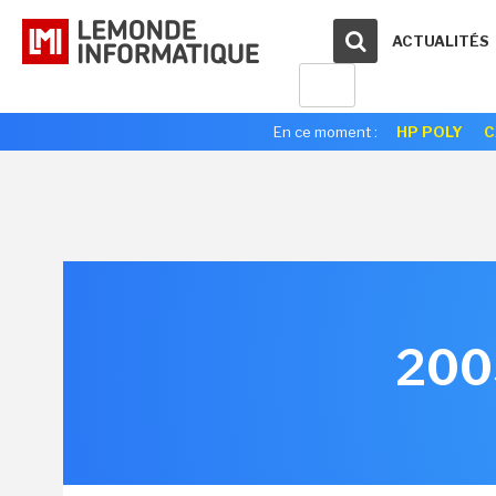
ACTUALITÉS
En ce moment :
HP POLY
C
2005