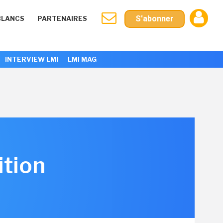
S'abonner
BLANCS
PARTENAIRES
INTERVIEW LMI
LMI MAG
ition