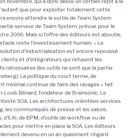
 en novembre, qui a donc laissé un certain répit à la
'autant que pour exploiter totalement cette
audra encore attendre la sortie de Team System
 partie serveur de Team System, prévue pour le
re 2006. Mais si l'offre des éditeurs est aboutie,
bstacle reste l'investissement humain. « Le
solution d'industrialisation est encore repoussé
clients et d'intégrateurs qui refusent les
s nécessaires (les outils ne sont que la partie
ceberg). La politique du court terme, de
nt minimal continue de faire des ravages » fait
-Louis Bénard, fondateur de Brainsonic. Le
teste SOA. Les architectures orientées services
g, les communiqués de presse et les salons
, d'EAI, de BPM, d'outils de workflow ou de
cles pour mettre en place la SOA. Les éditeurs
 tellement devenu en un an quasiment ringard