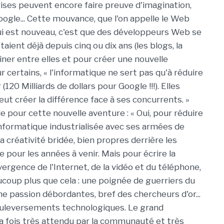
ses peuvent encore faire preuve d'imagination,
 Google... Cette mouvance, que l'on appelle le Web
qui est nouveau, c'est que des développeurs Web se
ient déjà depuis cinq ou dix ans (les blogs, la
biner entre elles et pour créer une nouvelle
 certains, « l'informatique ne sert pas qu'à réduire
(120 Milliards de dollars pour Google !!!). Elles
ut créer la différence face à ses concurrents. »
e pour cette nouvelle aventure : « Oui, pour réduire
informatique industrialisée avec ses armées de
 créativité bridée, bien propres derrière les
e pour les années à venir. Mais pour écrire la
vergence de l'Internet, de la vidéo et du téléphone,
aucoup plus que cela : une poignée de guerriers du
e passion débordantes, bref des chercheurs d'or...
ouleversements technologiques. Le grand
 la fois très attendu par la communauté et très