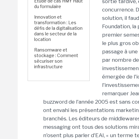
Étude de cas HMY Haut
sortie tardive,
du formulaire
concurrence. D
Innovation et
solution, il f
transformation : Les
Foundation, la
défis de la digitalisation
dans le secteur de la
premier semest
location
le plus gros o
Ransomware et
passage à une 
stockage : Comment
par nombre de 
sécuriser son
infrastructure
investissement
émergée de l'i
l'investisseme
remarquer Jean
buzzword de l'année 2005 est sans con
ont envahi les présentations marketin
branchés. Les éditeurs de middlewares
messaging ont tous des solutions mira
n'osent plus parler d'EAI, « un terme