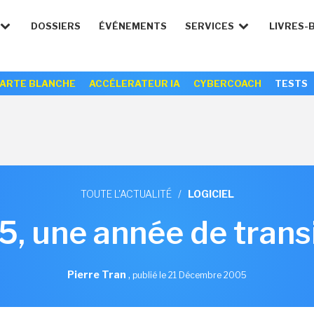
DOSSIERS
ÉVÉNEMENTS
SERVICES
LIVRES-
ARTE BLANCHE
ACCÉLERATEUR IA
CYBERCOACH
TESTS
TOUTE L'ACTUALITÉ
/
LOGICIEL
, une année de trans
Pierre Tran
,
publié le 21 Décembre 2005