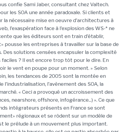
nous confie Sami Jaber, consultant chez Valtech.
our les SOA une année paradoxale. Si clients et
r la nécessaire mise en oeuvre d'architectures à
web, l'exaspération face à l'explosion des WS-* ne
ente que les éditeurs sont en train d'établir,
 pousse les entreprises à travailler sur la base de
. Des solutions censées encapsuler la complexité
faciles ? Il est encore trop tôt pour le dire. En
voir le vent en poupe pour un moment. » Selon
oin, les tendances de 2005 sont la montée en
de l'industrialisation, l'avènement des SOA, la
u marché. « Ceci a provoqué un accroissement des
es, nearshore, offshore, infogérance...) ». Ce que
ands intégrateurs présents en France se sont
ment» régionaux et se rôdent sur un modèle de
est le prélude à un mouvement plus important.
partie à la hausse, elle est en partie absorbée par