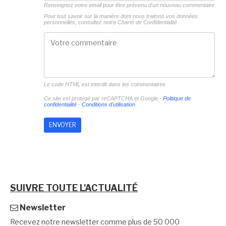
Renseignez votre email pour être prévenu d'un nouveau commentaire
Pour tout savoir sur la manière dont nous traitons vos données
personnelles, consultez notre
Charte de Confidentialité.
Le code HTML est interdit dans les commentaires
Ce site est protégé par reCAPTCHA et Google -
Politique de
confidentialité
-
Conditions d'utilisation
SUIVRE TOUTE L'ACTUALITÉ
Newsletter
Recevez notre newsletter comme plus de 50 000