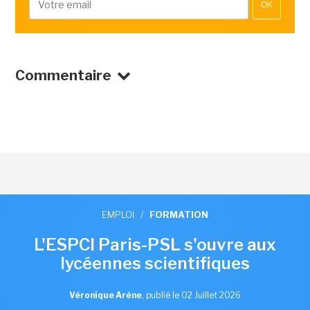
OK
Commentaire
EMPLOI
/
FORMATION
L'ESPCI Paris-PSL s'ouvre aux
lycéennes scientifiques
Véronique Arène
,
publié le 02 Juillet 2026