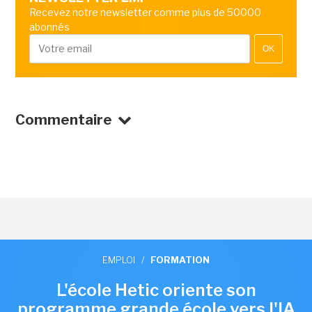
Recevez notre newsletter comme plus de 50000
abonnés
OK
Commentaire
EMPLOI
/
FORMATION
L'école Hetic oriente son
programme grande école vers l'IA