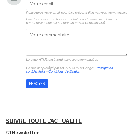
Renseignez votre email pour être prévenu d'un nouveau commentaire
Pour tout savoir sur la manière dont nous traitons vos données
personnelles, consultez notre
Charte de Confidentialité.
Le code HTML est interdit dans les commentaires
Ce site est protégé par reCAPTCHA et Google -
Politique de
confidentialité
-
Conditions d'utilisation
SUIVRE TOUTE L'ACTUALITÉ
Newsletter