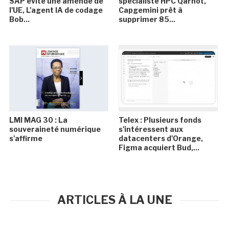
SAP évite une amende de
spécialiste HPC Qarnot,
l'UE, L'agent IA de codage
Capgemini prêt à
Bob...
supprimer 85...
LMI MAG 30 : La
Telex : Plusieurs fonds
souveraineté numérique
s'intéressent aux
s'affirme
datacenters d'Orange,
Figma acquiert Bud,...
ARTICLES À LA UNE