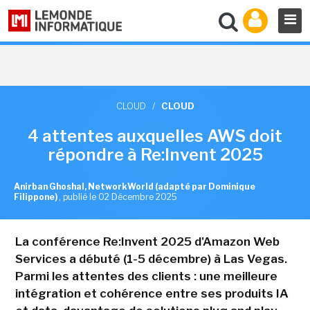
CLOUD
/
CLOUD
4 attentes auxquelles AWS doit
répondre à Re:Invent 2025
Anirban Ghoshal, NetworkWorld (adapté par Dominique
Filippone)
,
publié le 02 Décembre 2025
La conférence Re:Invent 2025 d'Amazon Web
Services a débuté (1-5 décembre) à Las Vegas.
Parmi les attentes des clients : une meilleure
intégration et cohérence entre ses produits IA