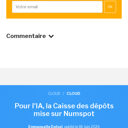
OK
Commentaire
CLOUD
/
CLOUD
Pour l'IA, la Caisse des dépôts
mise sur Numspot
Emmanuelle Delsol
,
publié le 18 Juin 2026