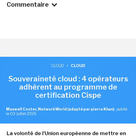
Commentaire
CLOUD
/
CLOUD
Souveraineté cloud : 4 opérateurs
adhèrent au programme de
certification Cispe
Maxwell Cooter, NetworkWorld (adapté par pierre Khan)
,
publié
le 03 Juillet 2026
La volonté de l'Union européenne de mettre en