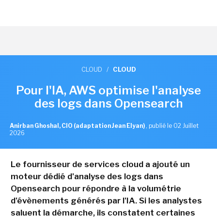
CLOUD
/
CLOUD
Pour l'IA, AWS optimise l'analyse
des logs dans Opensearch
Anirban Ghoshal, CIO (adaptation Jean Elyan)
,
publié le 02 Juillet
2026
Le fournisseur de services cloud a ajouté un
moteur dédié d'analyse des logs dans
Opensearch pour répondre à la volumétrie
d'évènements générés par l'IA. Si les analystes
saluent la démarche, ils constatent certaines