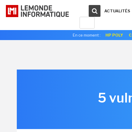
ACTUALITÉS
En ce moment :
HP POLY
C
5 vul