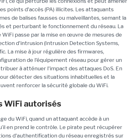
iFi, ce qui perturbe les connexions et peut amener
es points d'accès (PA) illicites. Les attaquants
mes de balises fausses ou malveillantes, semant la
és et perturbant le fonctionnement du réseau. La
e WiFi passe par la mise en œuvre de mesures de
tion d'intrusion (Intrusion Detection Systems,
afic. La mise à jour régulière des firmwares,
configuration de l'équipement réseau pour gérer un
tribuer à atténuer l'impact des attaques DoS. En
pour détecter des situations inhabituelles et la
uvent renforcer la sécurité globale du WiFi.
s WiFi autorisés
tage du WiFi, quand un attaquant accède à un
’il en prend le contrôle. Le pirate peut récupérer
ions d'authentification du réseau enregistrés sur