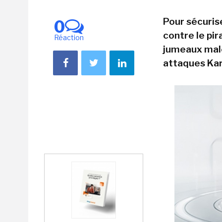
Pour sécurise
0
contre le pi
Réaction
jumeaux malé
attaques Ka