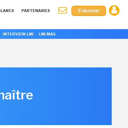
S'abonner
BLANCS
PARTENAIRES
INTERVIEW LMI
LMI MAG
naître
4