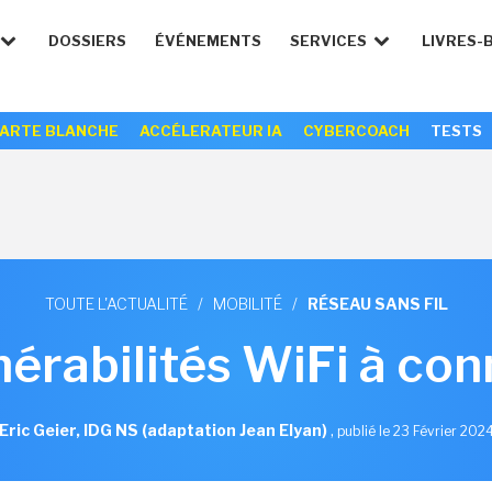
DOSSIERS
ÉVÉNEMENTS
SERVICES
LIVRES-
ARTE BLANCHE
ACCÉLERATEUR IA
CYBERCOACH
TESTS
TOUTE L'ACTUALITÉ
/
MOBILITÉ
/
RÉSEAU SANS FIL
nérabilités WiFi à con
Eric Geier, IDG NS (adaptation Jean Elyan)
,
publié le 23 Février 202