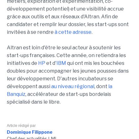
métiers, exploration et expérimentation, co-
développement potentiel) et une visibilité accrue
grâce aux outils et aux réseaux d'Altran. Afin de
candidater et remplir leur dossier, les start-ups sont
invitées à se rendre
à cette adresse
.
Altran est loin d'être le seul acteur à soutenir les
start-ups françaises. Cette année, on retiendra les
initiatives de
HP
et d
'IBM
qui ont mis les bouchées
doubles pour accompagner les jeunes pousses dans
leur développement. D'autres incubateurs se
développent aussi
au niveau régional
, dont
la
Banquiz
, accélérateur de start-ups bordelais
spécialisé dans le libre.
Article rédigé par
Dominique Filippone
Chef des actualités LMI