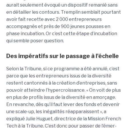
aurait seulement évoqué un dispositif remanié sans
en détailler les contours. Tremplin semblait pourtant
avoir fait recette avec 2 000 entrepreneurs
accompagnés et près de 900 jeunes pousses en
phase incubation. Or c’est cette étape d’incubation
qui semble poser question.
Des impératifs sur le passage à l'échelle
Selon la Tribune, si ce programme a été annulé, c’est
parce que les entre­pre­neurs issus de la diver­sité
restent cantonnés à la créa­tion d’entre­prises, sans
pouvoir atteindre l’hyper­crois­sance. « On voit de plus
en plus de pro­fils issus de la diver­sité en amorçage.
En revanche, dès qu’il faut lever des fonds et deve­nir
une scale-up, les inéga­li­tés réap­pa­raissent », a
expliqué Julie Huguet, directrice de la Mission French
Tech à la Tribune. C’est donc pour passer de l’émer­