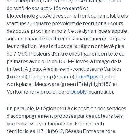
de la deeptech, tandis que Lyon se distingue par la
densité de ses activités en santé et
biotechnologies.Actives sur le front de l’emploi, trois
startups sur quatre prévoient de recruter au cours
des douze prochains mois. Cette dynamique s’appuie
sur une capacité à attirer des financements. Depuis
leur création, les startups de la région ont levé plus
de 7 Md€. Plusieurs d’entre elles figurent en tête du
palmarès avec plus de 100 M€ levés, à l’image de la
fintech Agicap, Aledia (semi-conducteurs) Carbios
(biotech), Diabeloop (e-santé),
LumApps
(digital
workplace), Mecaware (green IT) MyLight150 et
Verkor (énergie) ou encore
Quobly
(quantique).
En parallèle, la région met à disposition des services
d’accompagnement proposés par des acteurs tels
que Pulsalys, Lyonbiopôle, les French Tech
territoriales, H7, Hub612, Réseau Entreprendre,