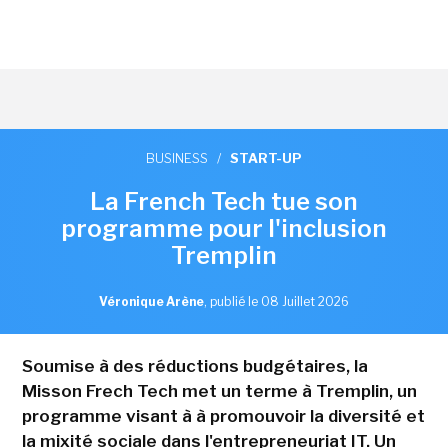
BUSINESS
/
START-UP
La French Tech tue son
programme pour l'inclusion
Tremplin
Véronique Arène
,
publié le 08 Juillet 2026
Soumise à des réductions budgétaires, la
Misson Frech Tech met un terme à Tremplin, un
programme visant à à promouvoir la diversité et
la mixité sociale dans l'entrepreneuriat IT. Un