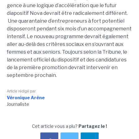
gence à une logique d’accé­lé­ra­tion que le futur
diapositif Nova devrait être radi­ca­le­ment dif­fé­rent.
Une qua­ran­taine d’entre­pre­neurs à fort poten­tiel
disposeront pen­dant six mois d’un accom­pa­gne­ment
inten­sif. Le nouveau pro­gramme devrait également
aller au-delà des critères sociaux en s’ouvrant aux
femmes et aux seniors. Toujours selon la Tribune, le
lancement officiel du dispositif et des candidatures
de la première promotion devrait intervenir en
septembre prochain.
Article rédigé par
Véronique Arène
Journaliste
Cet article vous a plu?
Partagez le !