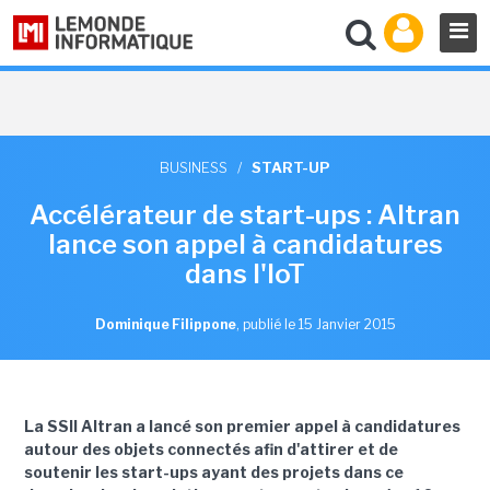
BUSINESS
/
START-UP
Accélérateur de start-ups : Altran
lance son appel à candidatures
dans l'IoT
Dominique Filippone
,
publié le 15 Janvier 2015
La SSII Altran a lancé son premier appel à candidatures
autour des objets connectés afin d'attirer et de
soutenir les start-ups ayant des projets dans
ce