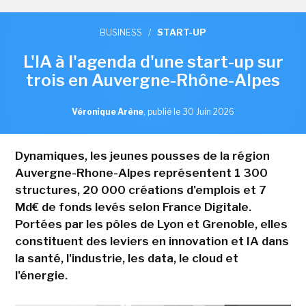
BUSINESS
/
START-UP
L'IA à l'agenda d'une start-up sur
trois en Auvergne-Rhône-Alpes
Véronique Arène
,
publié le 30 Juin 2026
Dynamiques, les jeunes pousses de la région
Auvergne-Rhone-Alpes représentent 1 300
structures, 20 000 créations d'emplois et 7
Md€ de fonds levés selon France Digitale.
Portées par les pôles de Lyon et Grenoble, elles
constituent des leviers en innovation et IA dans
la santé, l'industrie, les data, le cloud et
l'énergie.