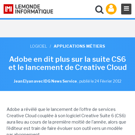
LOGICIEL
/
APPLICATIONS MÉTIERS
Adobe en dit plus sur la suite CS6
et le lancement de Creative Cloud
Jean Elyan avec IDG News Service
,
publié le 24 Février 2012
Adobe a révélé que le lancement de l'offre de services
Creative Cloud couplée à son logiciel Creative Suite 6 (CS6)
aura lieu au cours de la première moitié de l'année, alors que
l'éditeur est train de faire évoluer son outil vers un modèle
par abonnement.