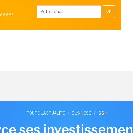
OK
 50000
TOUTE L'ACTUALITÉ
/
BUSINESS
/
SSII
ce ses investissement