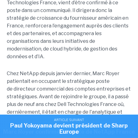
Technologies France, vient d’être confirmé à ce
poste dans un communiqué. Il dirigera donc la
stratégie de croissance du fournisseur américain en
France, renforcera l’engagement auprès des clients
et des partenaires, et accompagnera les
organisations dans leurs initiatives de
modernisation, de cloud hybride, de gestion des
données et d’IA.
Chez NetApp depuis janvier dernier, Marc Royer
patientait en occupant le stratégique poste
de directeur commercial des comptes entreprises et
stratégiques. Avant de rejoindre le groupe, il a passé
plus de neuf ans chez Dell Technologies France où,
dernièrement, il était en charge de l'analytique et
des données non structurées. Ses 25 années
ARTICLE SUIVANT
ARTICLE SUIVANT
Romain Passilly prend la direction de Visma
Paul Yokoyama devient président de Sharp
ARTICLE SUIVANT
d’expérience l’ont aussi mené à fréquenter d’autres
Marc Royer confirmé à la tête de NetApp France
Europe
France
entreprises technologiques comme EMC et Rise, un