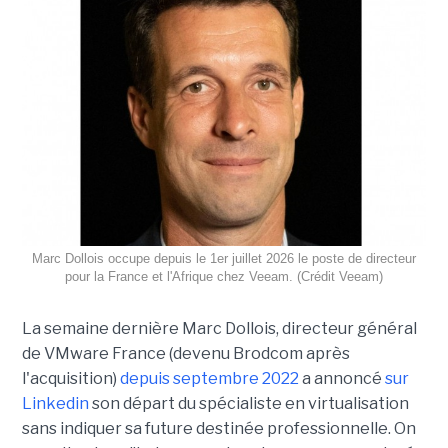
Marc Dollois occupe depuis le 1er juillet 2026 le poste de directeur
pour la France et l'Afrique chez Veeam. (Crédit Veeam)
La semaine dernière Marc Dollois, directeur général
de VMware France (devenu Brodcom après
l'acquisition)
depuis septembre 2022
a annoncé
sur
Linkedin
son départ du spécialiste en virtualisation
sans indiquer sa future destinée professionnelle. On