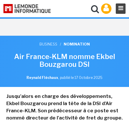
BUSINESS
/
NOMINATION
Air France-KLM nomme Ekbel
Bouzgarou DSI
Reynald Fléchaux
,
publié le 17 Octobre 2025
Jusqu'alors en charge des développements,
Ekbel Bouzgarou prend la tête de la DSI d'Air
France-KLM. Son prédécesseur à ce poste est
nommé directeur de l'activité de fret du groupe.