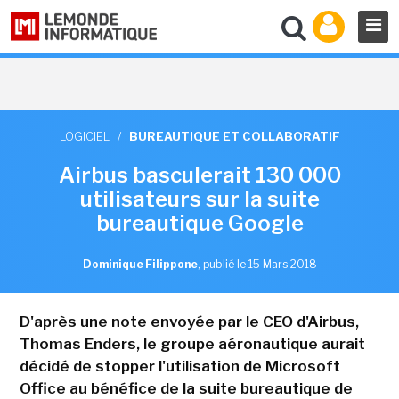
LOGICIEL
/
BUREAUTIQUE ET COLLABORATIF
Airbus basculerait 130 000
utilisateurs sur la suite
bureautique Google
Dominique Filippone
,
publié le 15 Mars 2018
D'après une note envoyée par le CEO d'Airbus,
Thomas Enders, le groupe aéronautique aurait
décidé de stopper l'utilisation de Microsoft
Office au bénéfice de la suite bureautique de