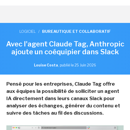
LOGICIEL
/
BUREAUTIQUE ET COLLABORATIF
Avec l'agent Claude Tag, Anthropic
ajoute un coéquipier dans Slack
Louise Costa
,
publié le 25 Juin 2026
Pensé pour les entreprises, Claude Tag offre
aux équipes la possibilité de solliciter un agent
IA directement dans leurs canaux Slack pour
analyser des échanges, générer du contenu et
suivre des tâches au fil des discussions.