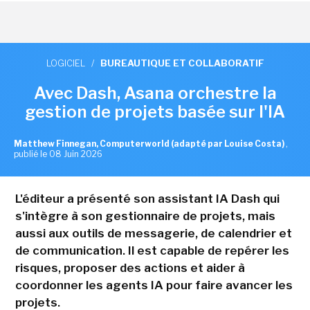
LOGICIEL
/
BUREAUTIQUE ET COLLABORATIF
Avec Dash, Asana orchestre la
gestion de projets basée sur l'IA
Matthew Finnegan, Computerworld (adapté par Louise Costa)
,
publié le 08 Juin 2026
L'éditeur a présenté son assistant IA Dash qui
s'intègre à son gestionnaire de projets, mais
aussi aux outils de messagerie, de calendrier et
de communication. Il est capable de repérer les
risques, proposer des actions et aider à
coordonner les agents IA pour faire avancer les
projets.