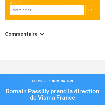
abonnés
OK
Commentaire
BUSINESS
/
NOMINATION
Romain Passilly prend la direction
de Visma France