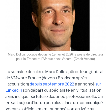
Marc Dollois occupe depuis le 1er juillet 2026 le poste de directeur
pour la France et l'Afrique chez Veeam. (Crédit Veeam)
La semaine dernière Marc Dollois, directeur général
de VMware France (devenu Brodcom après
l'acquisition)
depuis septembre 2022
a annoncé
sur
Linkedin
son départ du spécialiste en virtualisation
sans indiquer sa future destinée professionnelle. On
en sait aujourd’hui un peu plus : dans un communiqué,
Veeam a officiellement annoncé son arrivée au