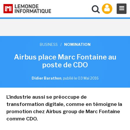
BUSINESS
/
NOMINATION
Airbus place Marc Fontaine au
poste de CDO
Didier Barathon
,
publié le 03 Mai 2016
L'industrie aussi se préoccupe de
transformation digitale, comme en témoigne la
promotion chez Airbus group de Marc Fontaine
comme CDO.