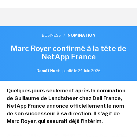
BUSINESS
/
NOMINATION
Marc Royer confirmé à la tête de
NetApp France
Benoît Huet
,
publié le 24 Juin 2026
Quelques jours seulement après la nomination
de Guillaume de Landtsheer chez Dell France,
NetApp France annonce officiellement le nom
de son successeur à sa direction. Il s'agit de
Marc Royer, qui assurait déjà l'intérim.