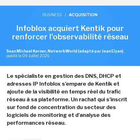
BUSINESS
/
ACQUISITION
Infoblox acquiert Kentik pour
renforcer l'observabilité réseau
Sean Michael Kerner, NetworkWorld (adapté par Jean Elyan)
,
publié le 09 Juillet 2026
Le spécialiste en gestion des DNS, DHCP et
adresses IP Infoblox s'empare de Kentik et
ajoute de la visibilité en temps réel du trafic
réseau à sa plateforme. Un rachat qui s'inscrit
sur fond de concentration du secteur des
logiciels de monitoring et d'analyse des
performances réseau.