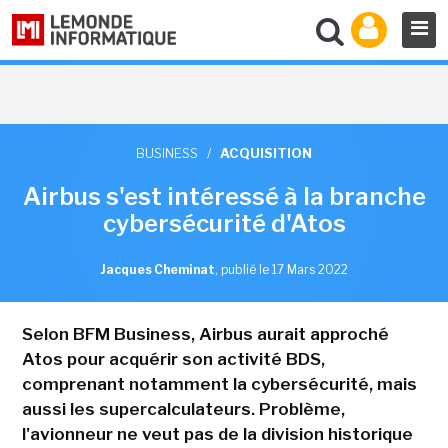
BUSINESS
/
ACQUISITION
Airbus s'est intéressé à la branche
cybersécurité d'Atos
Jacques Cheminat
,
publié le 17 Mars 2022
Selon BFM Business, Airbus aurait approché
Atos pour acquérir son activité BDS,
comprenant notamment la cybersécurité, mais
aussi les supercalculateurs. Problème,
l'avionneur ne veut pas de la division historique