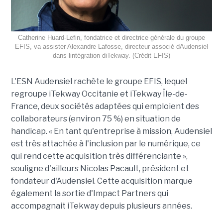
Catherine Huard-Lefin, fondatrice et directrice générale du groupe
EFIS, va assister Alexandre Lafosse, directeur associé dAudensiel
dans lintégration diTekway. (Crédit EFIS)
L'ESN Audensiel rachète le groupe EFIS, lequel
regroupe iTekway Occitanie et iTekway Île-de-
France, deux sociétés adaptées qui emploient des
collaborateurs (environ 75 %) en situation de
handicap. « En tant qu'entreprise à mission, Audensiel
est très attachée à l'inclusion par le numérique, ce
qui rend cette acquisition très différenciante »,
souligne d'ailleurs Nicolas Pacault, président et
fondateur d'Audensiel. Cette acquisition marque
également la sortie d'Impact Partners qui
accompagnait iTekway depuis plusieurs années.