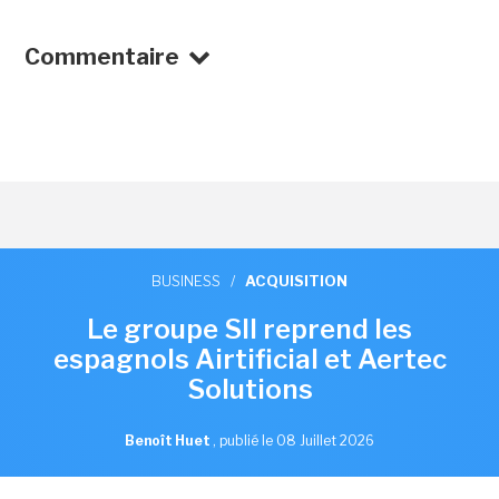
Commentaire
BUSINESS
/
ACQUISITION
Le groupe SII reprend les
espagnols Airtificial et Aertec
Solutions
Benoît Huet
,
publié le 08 Juillet 2026