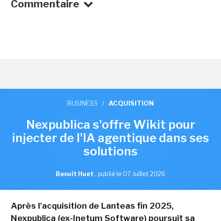
Commentaire
BUSINESS
/
ACQUISITION
Nexpublica s'offre Wikit pour
injecter de l'IA agentique dans ses
solutions
Benoît Huet
,
publié le 07 Juillet 2026
Après l'acquisition de Lanteas fin 2025,
Nexpublica (ex-Inetum Software) poursuit sa