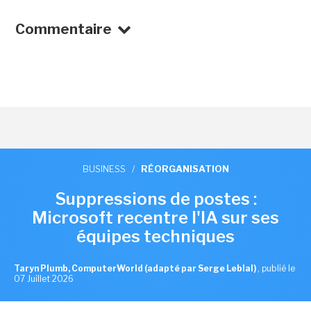
Commentaire
BUSINESS
/
RÉORGANISATION
Suppressions de postes :
Microsoft recentre l'IA sur ses
équipes techniques
Taryn Plumb, ComputerWorld (adapté par Serge Leblal)
,
publié le
07 Juillet 2026