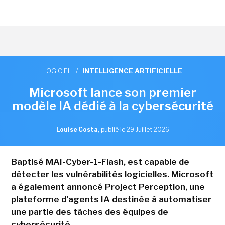
LOGICIEL
/
INTELLIGENCE ARTIFICIELLE
Microsoft lance son premier
modèle IA dédié à la cybersécurité
Louise Costa
,
publié le 29 Juillet 2026
Baptisé MAI-Cyber-1-Flash, est capable de
détecter les vulnérabilités logicielles. Microsoft
a également annoncé Project Perception, une
plateforme d'agents IA destinée à automatiser
une partie des tâches des équipes de
cybersécurité.