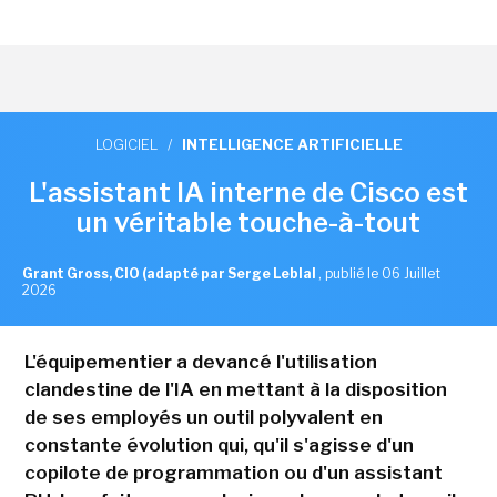
LOGICIEL
/
INTELLIGENCE ARTIFICIELLE
L'assistant IA interne de Cisco est
un véritable touche-à-tout
Grant Gross, CIO (adapté par Serge Leblal
,
publié le 06 Juillet
2026
L'équipementier a devancé l'utilisation
clandestine de l'IA en mettant à la disposition
de ses employés un outil polyvalent en
constante évolution qui, qu'il s'agisse d'un
copilote de programmation ou d'un assistant