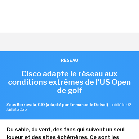
RÉSEAU
Cisco adapte le réseau aux
conditions extrêmes de l'US Open
de golf
Zeus Kerravala, CIO (adapté par Emmanuelle Delsol)
,
publié le 02
Juillet 2026
Du sable, du vent, des fans qui suivent un seul
joueur et des sites éphémères. Ce sont les