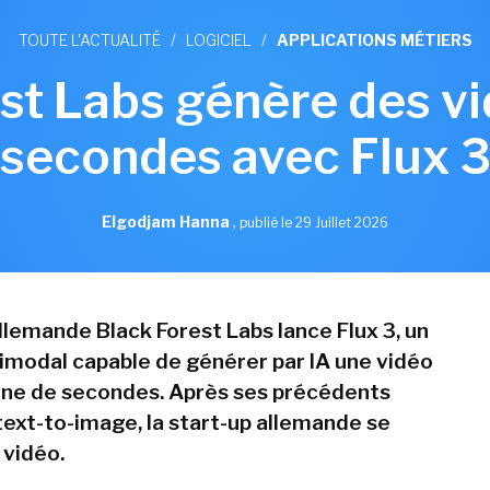
TOUTE L'ACTUALITÉ
/
LOGICIEL
/
APPLICATIONS MÉTIERS
st Labs génère des v
secondes avec Flux 
Elgodjam Hanna
,
publié le 29 Juillet 2026
llemande Black Forest Labs lance Flux 3, un
modal capable de générer par IA une vidéo
ine de secondes. Après ses précédents
ext-to-image, la start-up allemande se
 vidéo.