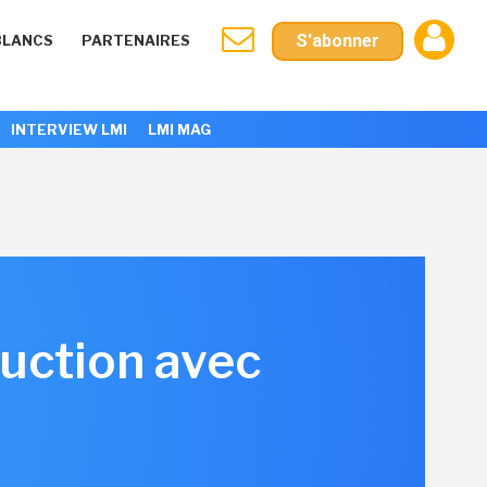
S'abonner
BLANCS
PARTENAIRES
INTERVIEW LMI
LMI MAG
uction avec