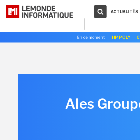
ACTUALITÉS
En ce moment :
HP POLY
C
Ales Group