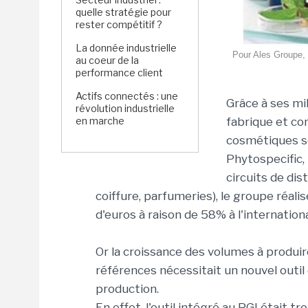
quelle stratégie pour
rester compétitif ?
La donnée industrielle
Pour Ales Groupe, 
au coeur de la
performance client
Actifs connectés : une
Grâce à ses mi
révolution industrielle
en marche
fabrique et co
cosmétiques so
Phytospecific, 
circuits de dis
coiffure, parfumeries), le groupe réalis
d'euros à raison de 58% à l'internation
Or la croissance des volumes à produ
références nécessitait un nouvel outil
production.
En effet, l'outil intégré au PGI était t