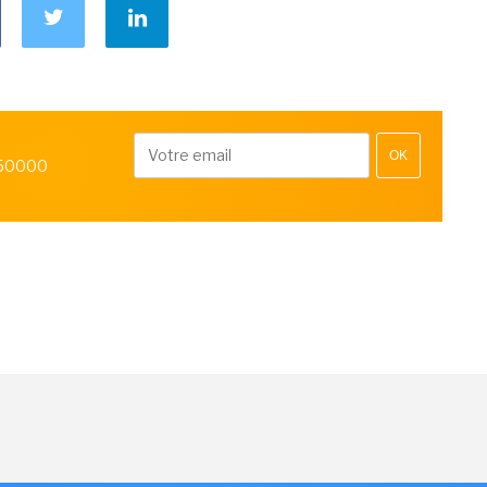
OK
 50000