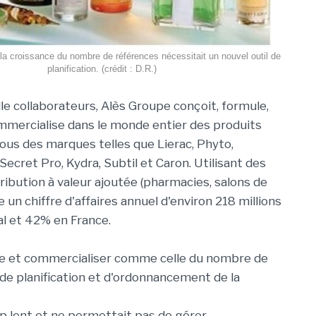
la croissance du nombre de références nécessitait un nouvel outil de
planification. (crédit : D.R.)
lle collaborateurs, Alès Groupe conçoit, formule,
mmercialise dans le monde entier des produits
us des marques telles que Lierac, Phyto,
Secret Pro, Kydra, Subtil et Caron. Utilisant des
tribution à valeur ajoutée (pharmacies, salons de
e un chiffre d'affaires annuel d'environ 218 millions
al et 42% en France.
ire et commercialiser comme celle du nombre de
 de planification et d'ordonnancement de la
rop lent et ne permettait pas de gérer