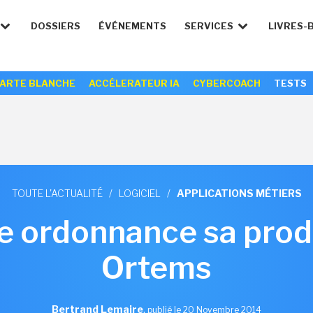
DOSSIERS
ÉVÉNEMENTS
SERVICES
LIVRES-
ARTE BLANCHE
ACCÉLERATEUR IA
CYBERCOACH
TESTS
TOUTE L'ACTUALITÉ
/
LOGICIEL
/
APPLICATIONS MÉTIERS
e ordonnance sa prod
Ortems
Bertrand Lemaire
,
publié le 20 Novembre 2014