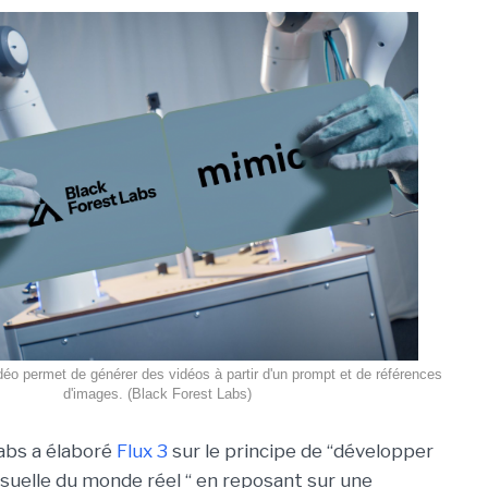
éo permet de générer des vidéos à partir d'un prompt et de références
d'images. (Black Forest Labs)
abs a élaboré
Flux 3
sur le principe de “
développer
visuelle du monde réel “ en reposant sur une