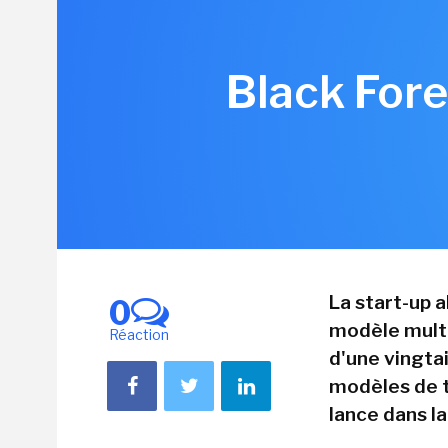
Black Fore
La start-up a
0
modèle multi
Réaction
d'une vingta
modèles de t
lance dans la