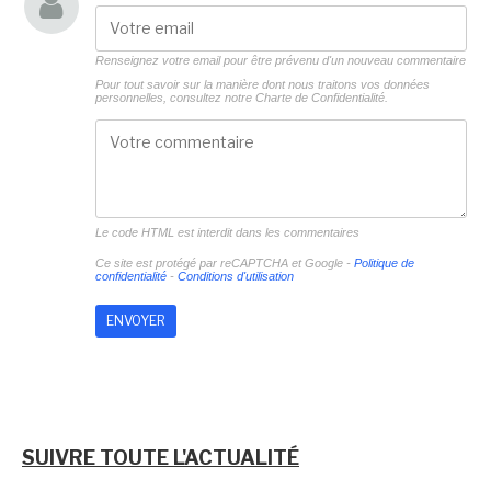
Renseignez votre email pour être prévenu d'un nouveau commentaire
Pour tout savoir sur la manière dont nous traitons vos données
personnelles, consultez notre
Charte de Confidentialité.
Le code HTML est interdit dans les commentaires
Ce site est protégé par reCAPTCHA et Google -
Politique de
confidentialité
-
Conditions d'utilisation
SUIVRE TOUTE L'ACTUALITÉ