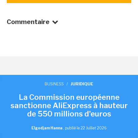
Commentaire
BUSINESS
/
JURIDIQUE
La Commission européenne
sanctionne AliExpress à hauteur
de 550 millions d'euros
Elgodjam Hanna
,
publié le 22 Juillet 2026