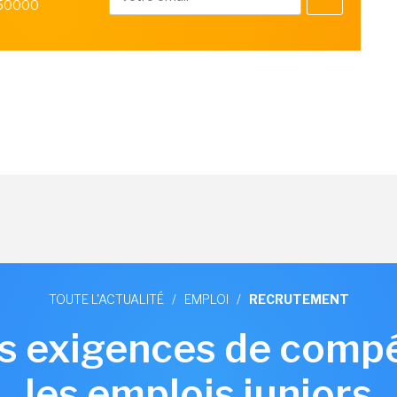
 50000
TOUTE L'ACTUALITÉ
/
EMPLOI
/
RECRUTEMENT
les exigences de com
les emplois juniors