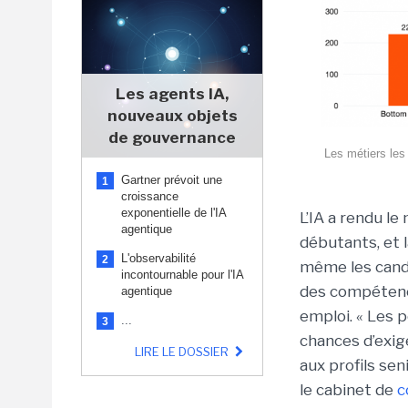
Les agents IA,
nouveaux objets
de gouvernance
Les métiers les
Gartner prévoit une
1
croissance
exponentielle de l'IA
L’IA a rendu le 
agentique
débutants, et l
L'observabilité
2
même les candi
incontournable pour l'IA
des compétence
agentique
emploi. « Les p
...
3
chances d’exi
LIRE LE DOSSIER
aux profils sen
le cabinet de
c