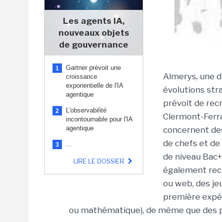
Les agents IA,
nouveaux objets
de gouvernance
Gartner prévoit une
1
Almerys, une d
croissance
exponentielle de l'IA
évolutions st
agentique
prévoit de rec
L'observabilité
2
Clermont-Ferra
incontournable pour l'IA
agentique
concernent des 
de chefs et de
...
3
de niveau Bac+
LIRE LE DOSSIER
également rec
ou web, des je
première expé
ou mathématique), de même que des pr