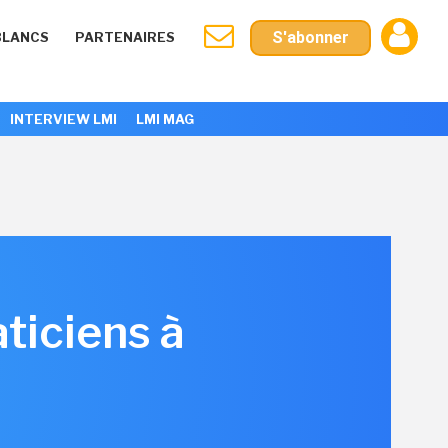
S'abonner
BLANCS
PARTENAIRES
INTERVIEW LMI
LMI MAG
ticiens à