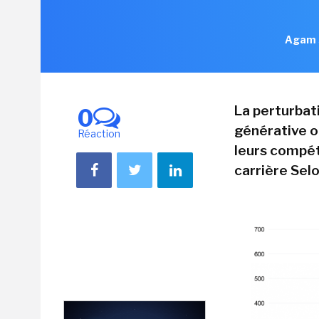
Agam S
La perturbati
0
générative o
Réaction
leurs compét
carrière Sel