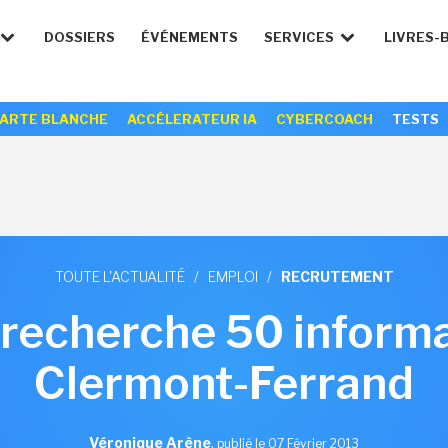
DOSSIERS
ÉVÉNEMENTS
SERVICES
LIVRES-
ARTE BLANCHE
ACCÉLERATEUR IA
CYBERCOACH
TESTS
TOUTE L'ACTUALITÉ
/
EMPLOI
/
RECRUTEMENT
recherche 50 informa
Clermont-Ferrand
Véronique Arène
,
publié le 07 Février 2013