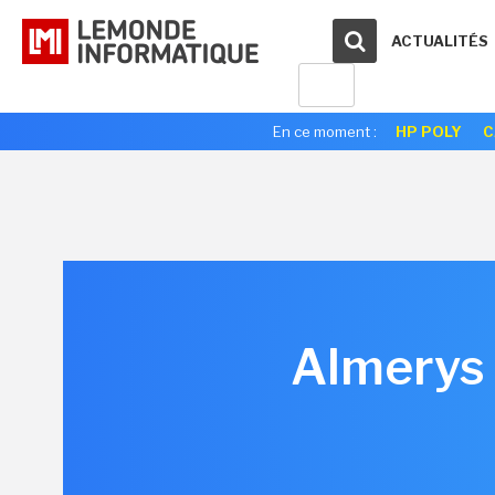
ACTUALITÉS
En ce moment :
HP POLY
C
Almerys 