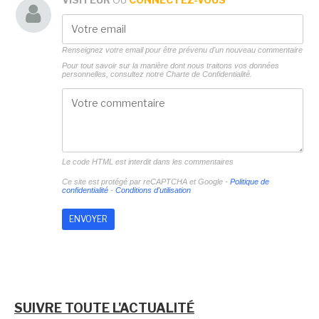
Renseignez votre email pour être prévenu d'un nouveau commentaire
Pour tout savoir sur la manière dont nous traitons vos données
personnelles, consultez notre
Charte de Confidentialité.
Le code HTML est interdit dans les commentaires
Ce site est protégé par reCAPTCHA et Google -
Politique de
confidentialité
-
Conditions d'utilisation
SUIVRE TOUTE L'ACTUALITÉ