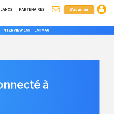
S'abonner
BLANCS
PARTENAIRES
INTERVIEW LMI
LMI MAG
onnecté à