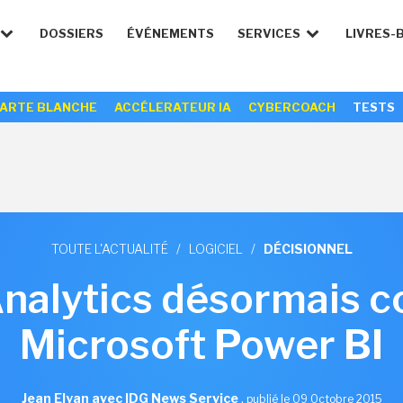
DOSSIERS
ÉVÉNEMENTS
SERVICES
LIVRES-
ARTE BLANCHE
ACCÉLERATEUR IA
CYBERCOACH
TESTS
TOUTE L'ACTUALITÉ
/
LOGICIEL
/
DÉCISIONNEL
Analytics désormais c
Microsoft Power BI
Jean Elyan avec IDG News Service
,
publié le 09 Octobre 2015