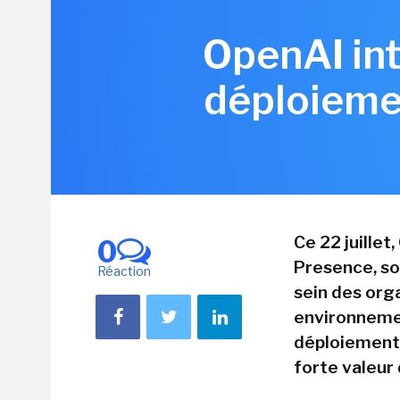
OpenAI int
déploiemen
Ce 22 juille
0
Presence, so
Réaction
sein des orga
environnemen
déploiement 
forte valeur