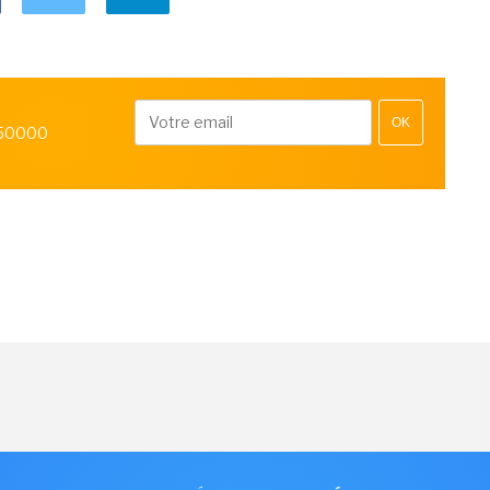
OK
 50000