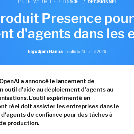
TOUTE L'ACTUALITÉ
/
LOGICIEL
/
DÉCISIONNEL
roduit Presence pour f
t d'agents dans les 
Elgodjam Hanna
,
publié le 23 Juillet 2026
t, OpenAI a annoncé le lancement de
n outil d'aide au déploiement d'agents au
nisations. L'outil expérimenté en
t réel doit assister les entreprises dans le
d'agents de confiance pour des tâches à
 de production.