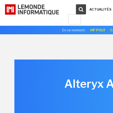
ACTUALITÉS
En ce moment :
HP POLY
C
Alteryx 