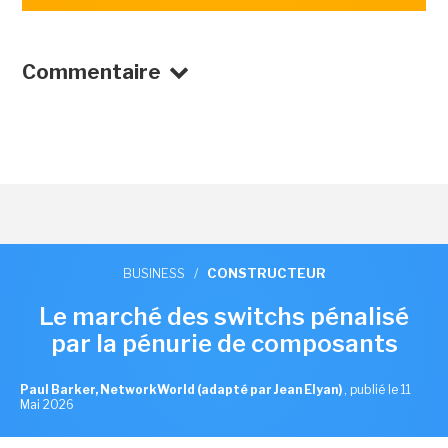
Commentaire
BUSINESS
/
CONSTRUCTEUR
Le marché des switchs pénalisé
par la pénurie de composants
Paul Barker, NetworkWorld (adapté par Jean Elyan)
,
publié le 11
Mai 2026