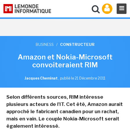
BUSINESS
/
CONSTRUCTEUR
Amazon et Nokia-Microsoft
convoiteraient RIM
Jacques Cheminat
,
publié le 21 Décembre 2011
Selon différents sources, RIM intéresse
plusieurs acteurs de l'IT. Cet été, Amazon aurait
approché le fabricant canadien pour un rachat,
mais en vain. Le couple Nokia-Microsoft serait
également intéressé.