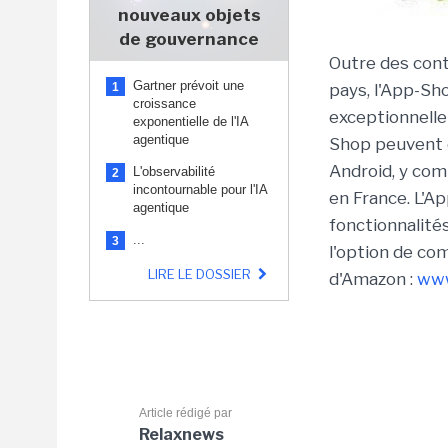
nouveaux objets
de gouvernance
Outre des con
Gartner prévoit une
1
pays, l'App-Sh
croissance
exceptionnelle
exponentielle de l'IA
agentique
Shop peuvent ê
Android, y comp
L'observabilité
2
incontournable pour l'IA
en France. L'
agentique
fonctionnalit
...
3
l'option de co
LIRE LE DOSSIER
d'Amazon :
www
Article rédigé par
Relaxnews