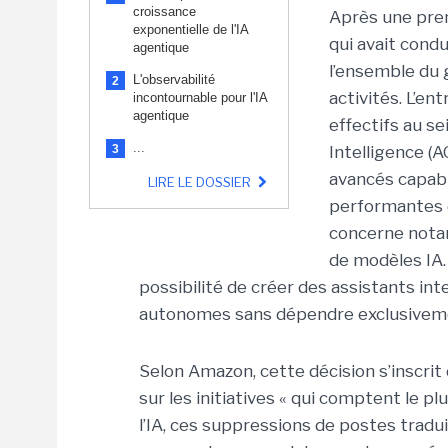
croissance
Après une pre
exponentielle de l'IA
qui avait cond
agentique
l’ensemble du 
L'observabilité
2
activités. L’e
incontournable pour l'IA
agentique
effectifs au se
...
3
Intelligence (
avancés capable
LIRE LE DOSSIER
performantes
concerne notam
de modèles IA.
possibilité de créer des assistants int
autonomes sans dépendre exclusiveme
Selon Amazon, cette décision s’inscri
sur les initiatives « qui comptent le p
l’IA, ces suppressions de postes trad