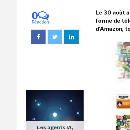
Le 30 août a
0
forme de
té
Réaction
d'Amazon, t
Les agents IA,