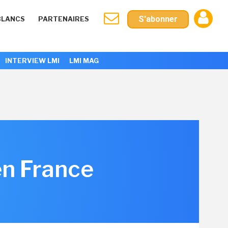
S'abonner
BLANCS
PARTENAIRES
INTERVIEW LMI
LMI MAG
n France