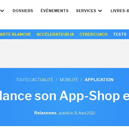
DOSSIERS
ÉVÉNEMENTS
SERVICES
LIVRES-
ARTE BLANCHE
ACCÉLERATEUR IA
CYBERCOACH
TESTS
TOUTE L'ACTUALITÉ
/
MOBILITÉ
/
APPLICATION
lance son App-Shop e
Relaxnews
,
publié le 31 Aout 2012