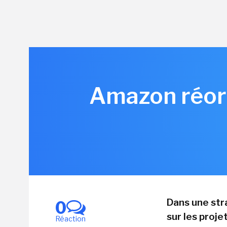
Amazon réorg
Dans une str
0
sur les proje
Réaction