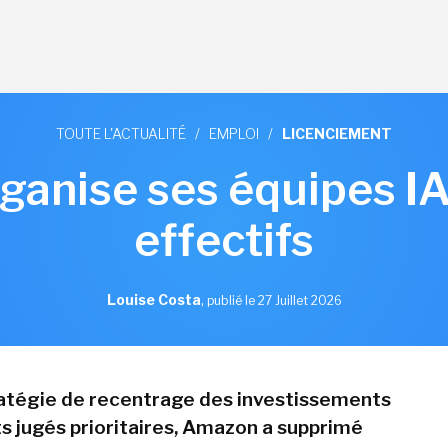
TOUTE L'ACTUALITÉ
/
EMPLOI
/
LICENCIEMENT
anise ses équipes IA 
effectifs
Louise Costa
,
publié le 27 Juillet 2026
atégie de recentrage des investissements
ts jugés prioritaires, Amazon a supprimé