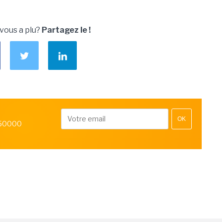
 vous a plu?
Partagez le !
OK
 50000