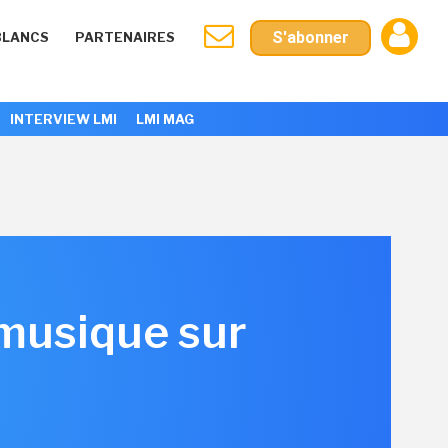
S'abonner
BLANCS
PARTENAIRES
INTERVIEW LMI
LMI MAG
 musique sur