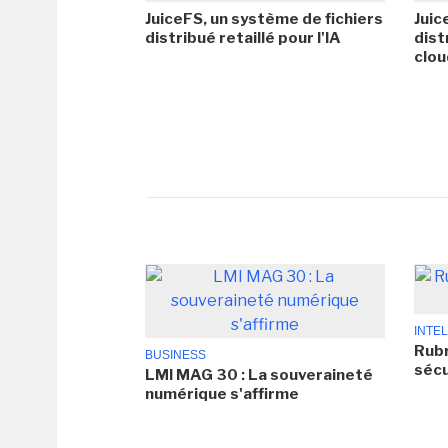
JuiceFS, un système de fichiers
Juic
distribué retaillé pour l'IA
dist
clo
INTEL
Rubr
BUSINESS
sécu
LMI MAG 30 : La souveraineté
numérique s'affirme