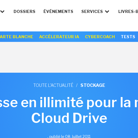
DOSSIERS
ÉVÉNEMENTS
SERVICES
LIVRES-
ARTE BLANCHE
ACCÉLERATEUR IA
CYBERCOACH
TESTS
TOUTE L'ACTUALITÉ
/
STOCKAGE
e en illimité pour la
Cloud Drive
,
publié le 08 Juillet 2011