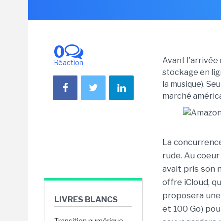
0
Avant l'arrivée 
Réaction
stockage en lig
la musique). Seu
marché américa
La concurrenc
rude. Au coeur
avait pris son
offre iCloud, q
proposera une 
LIVRES BLANCS
et 100 Go) pour
Transition numérique