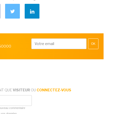
OK
 50000
NT QUE
VISITEUR
OU
CONNECTEZ-VOUS
 nouveau commentaire
ns vos données