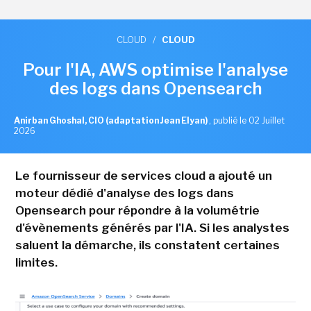
CLOUD
/
CLOUD
Pour l'IA, AWS optimise l'analyse
des logs dans Opensearch
Anirban Ghoshal, CIO (adaptation Jean Elyan)
,
publié le 02 Juillet
2026
Le fournisseur de services cloud a ajouté un
moteur dédié d'analyse des logs dans
Opensearch pour répondre à la volumétrie
d'évènements générés par l'IA. Si les analystes
saluent la démarche, ils constatent certaines
limites.