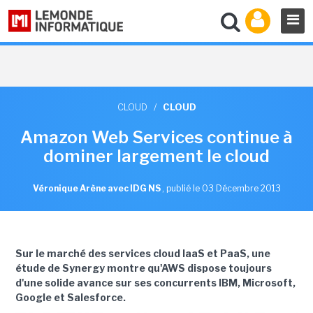
CLOUD
/
CLOUD
Amazon Web Services continue à
dominer largement le cloud
Véronique Arène avec IDG NS
,
publié le 03 Décembre 2013
Sur le marché des services cloud IaaS et PaaS, une
étude
de Synergy montre qu'AWS dispose toujours
d'une solide avance sur ses concurrents IBM, Microsoft,
Google et Salesforce.