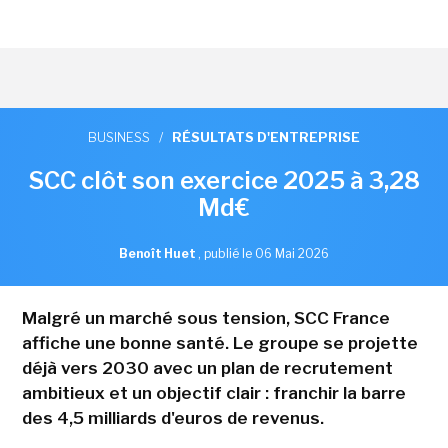
BUSINESS
/
RÉSULTATS D'ENTREPRISE
SCC clôt son exercice 2025 à 3,28
Md€
Benoît Huet
,
publié le 06 Mai 2026
Malgré un marché sous tension, SCC France
affiche une bonne santé. Le groupe se projette
déjà vers 2030 avec un plan de recrutement
ambitieux et un objectif clair : franchir la barre
des 4,5 milliards d'euros de revenus.