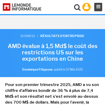
BUSINESS
/
RÉSULTATS D'ENTREPRISE
AMD évalue à 1,5 Md$ le coût des
restrictions US sur les
exportations en Chine
Dominique Filippone
,
publié le 07 Mai 2025
Pour son premier trimestre 2025, AMD a vu son
chiffre d'affaires bondir de 36 % à plus de 7,4
Md$ et son résultat net s'est envolé au-dessus
des 700 M$ de dollars. Mais pour l'avenir, la