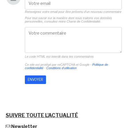
Renseignez votre email pour être prévenu d'un nouveau commentaire
Pour tout savoir sur la manière dont nous traitons vos données
personnelles, consultez notre
Charte de Confidentialité.
Le code HTML est interdit dans les commentaires
Ce site est protégé par reCAPTCHA et Google -
Politique de
confidentialité
-
Conditions d'utilisation
SUIVRE TOUTE L'ACTUALITÉ
Newsletter