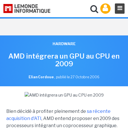
HARDWARE
AMD intégrera un GPU au CPU en
2009
Elian Cordoue
,
publié le 27 Octobre 2006
Bien décidé à profiter pleinement de
sa récente
acquisition d'ATI
, AMD entend proposer en 2009 des
processeurs intégrant un coprocesseur graphique.